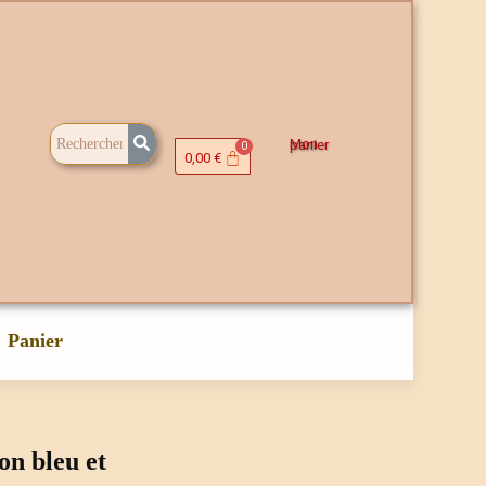
Mon panier
0,00
€
Panier
n bleu et