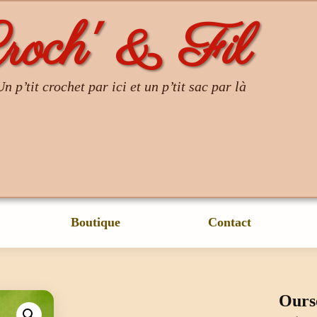
roch' & Fil
Un p’tit crochet par ici et un p’tit sac par là
Boutique
Contact
Ourso