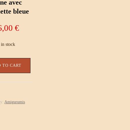
ne avec
ette bleue
6,00
€
 in stock
 TO CART
ry:
Amigurumis