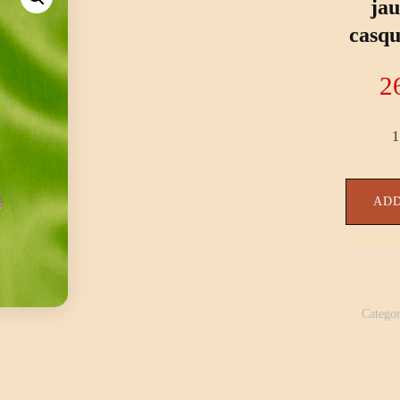
jau
casqu
2
1
ADD
Catego